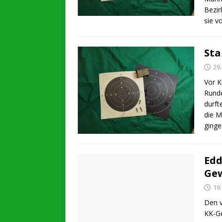
Bezir
sie v
Sta
29
Vor K
Runde
durft
die M
ginge
Edd
Ge
19.
Den v
KK-Ge