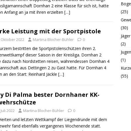
Boge
ksligamannschaft Dornhan 2 eine Klasse für sich ist, hatte
(25)
on Anfang an ja mit ihren erzielten
[…]
Gewe
(30)
rke Leistung mit der Sportpistole
Jäger
. Oktober 2022
Martina Blocher-Bühler
0
(2)
urzem bestritten die Sportpistolenschützen ihren 2.
Juge
nwettkampf dieser Saison in der Kreisliga. Dornhan 2
(1)
e dazu nach Nordstetten reisen, währendessen Dornhan 4
annschaft aus Dettingen 2 zu Gast hatte. Für Dornhan 4
Kurz
n an den Start: Reinhard Jäckle
[…]
(55)
y Di Palma bester Dornhaner KK-
wehrschütze
 Juli 2022
Martina Blocher-Bühler
0
ierten und letzten Wettkampf der Liegendrunde mit dem
wehr fand ebenfalls vergangenes Wochenende statt.