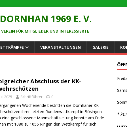
DORNHAN 1969 E. V.
VEREIN FÜR MITGLIEDER UND INTERESSIERTE
ETTKÄMPFE
VERANSTALTUNGEN
GALERIE
KO
ÖFF
Fre
olgreicher Abschluss der KK-
wehrschützen
Sam
Juli 2025
Schriftführer
0
Son
ergangenen Wochenende bestritten die Dornhaner KK-
rschützen ihren letzten Rundenwettkampf in Bösingen.
* kei
 eine geschlossene Mannschaftsleitung konnte am Ende
an mit 1080 zu 1056 Ringen den Wettkampf für sich