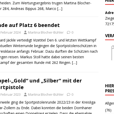
HIE
heiden. Zum Wertungsergebnis trugen Martina Blocher-
r 284, Andreas Bippus 268, Marco
[…]
Adre
Ziege
7217
de auf Platz 6 beendet
. Februar 2024
Martina Blocher-Bühler
0
VER
ard Jäckle verteidigt Vizetitel Den 6. und letzten Wettkampf
ktuellen Winterrunde begingen die Sportpistolenschützen in
reisklasse anfangs Februar. Dazu durften die Schützen nach
ngen reisen. Markus Stoll hatte dabei seinen besten
kampf der gesamten Runde mit 262 Ringen.
[…]
pel-„Gold“ und „Silber“ mit der
HIE
rtpistole
PRE
. Februar 2023
Martina Blocher-Bühler
0
erweile ging die Sportpistolenrunde 2022/23 in der Kreisliga
Allge
r-Zollern zu Ende. Dabei konnten die beiden Dornhaner
(76)
chaften einen Doppelsieg erzielen. Dass die ehemalige