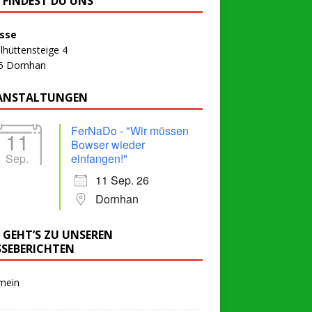
R FINDEST DU UNS
sse
lhüttensteige 4
5 Dornhan
ANSTALTUNGEN
FerNaDo - "Wir müssen
11
Bowser wieder
Sep.
einfangen!"
11 Sep. 26
Dornhan
R GEHT’S ZU UNSEREN
SSEBERICHTEN
mein