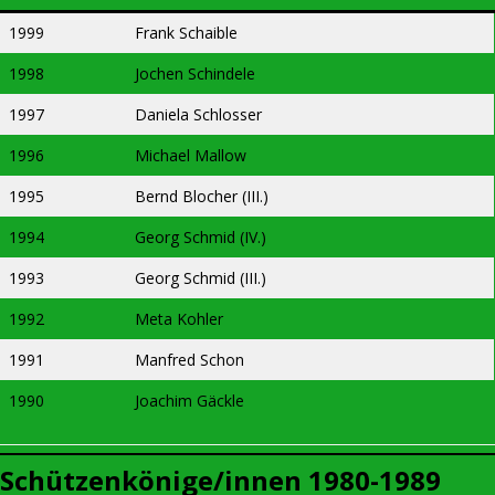
1999
Frank Schaible
1998
Jochen Schindele
1997
Daniela Schlosser
1996
Michael Mallow
1995
Bernd Blocher (III.)
1994
Georg Schmid (IV.)
1993
Georg Schmid (III.)
1992
Meta Kohler
1991
Manfred Schon
1990
Joachim Gäckle
Schützenkönige/innen 1980-1989