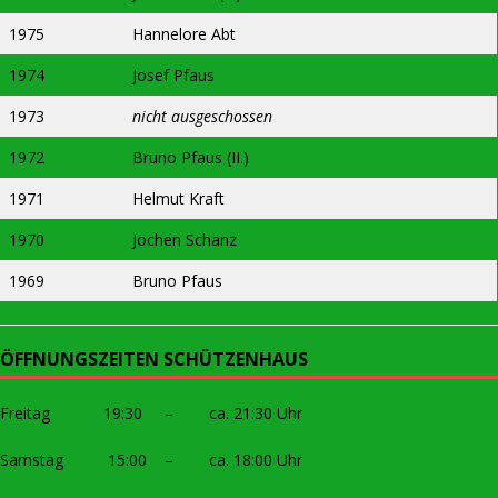
1975
Hannelore Abt
1974
Josef Pfaus
1973
nicht ausgeschossen
1972
Bruno Pfaus (II.)
1971
Helmut Kraft
1970
Jochen Schanz
1969
Bruno Pfaus
ÖFFNUNGSZEITEN SCHÜTZENHAUS
Freitag 19:30 – ca. 21:30 Uhr
Samstag 15:00 – ca. 18:00 Uhr