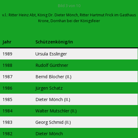
Bild 3 von 10
v.l.: Ritter Heinz Abt, König Dr. Dieter Mönch, Ritter Hartmut Frick im Gasthaus
Krone, Dornhan bei der Königsfeier
Jahr
Schützenkönig/in
1989
Ursula Esslinger
1988
Rudolf Günthner
1987
Bernd Blocher (II.)
1986
Jürgen Schatz
1985
Dieter Mönch (II.)
1984
Walter Mutschler (II.)
1983
Georg Schmid (II.)
1982
Dieter Mönch