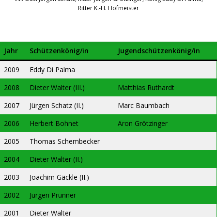
Ritter K.-H. Hofmeister
Jahr
Schützenkönig/in
Jugendschützenkönig/in
2009
Eddy Di Palma
2008
Dieter Walter (III.)
Matthias Ruthardt
2007
Jürgen Schatz (II.)
Marc Baumbach
2006
Herbert Bohnet
Aron Grötzinger
2005
Thomas Schembecker
2004
Dieter Walter (II.)
2003
Joachim Gäckle (II.)
2002
Jürgen Prunner
2001
Dieter Walter