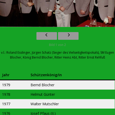
Bild 1 von 2
v.l.: Roland Esslinger, Jürgen Schatz (Sieger des Vielseitigkeitspokals), SM Eugen
Blocher, König Bernd Blocher, Ritter Heinz Abt, Ritter Ernst Rehfuß
Jahr
Schützenkönig/in
1979
Bernd Blocher
1978
Helmut Günter
1977
Walter Mutschler
1976
Josef Pfaus (II.)