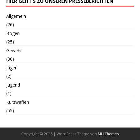
HIER GEHT’S ZU UNSEREN PRESSEBERICHTEN
Allgemein
(76)
Bogen
(25)
Gewehr
(30)
Jäger
(2)
Jugend
(1)
Kurzwaffen
(55)
Copyright © 2026 | WordPress Theme von
MH Themes