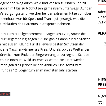
HIE
gegebenen Weg durch Wald und Wiesen zu finden und zu
gruppen mit bis zu 6 Schützen gemeinsam unterwegs. Auf der
Adre
n Versorgungsstand, welcher bei der extremen Hitze von über
Ziege
tzenhaus war für Speis und Trank gut gesorgt, was die
7217
Durchlaufen des Parcours in Anspruch nahmen.
VER
ie am Turnier teilgenommenen Bogenschützen, sowie die
 Zur Siegerehrung gegen 17 Uhr gab es dann für die Starter
 mit süßer Füllung. Für die jeweils besten Schützen der
ebene Taschenwärmer als Preis. Und als ob das Wetter der
s pünktlich zum Ende der Siegerehrung an zu regnen. Schade
lfer, die noch im Wald unterwegs waren die Tiere wieder
men gab dies jedoch keinen Abbruch. Und somit wird
 für das 12. Bogenturnier im nächsten Jahr starten.
HIE
PRE
terladen
Allge
(76)