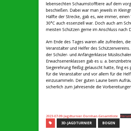
lebensechten Schaumstofftiere auf dem vor
beschießen. Dabei war man jeweils in Klein
Hälfte der Strecke, gab es, wie immer, eine
30°C auch essenziell war. Doch auch am Schü
meisten Schützen gerne im Anschluss nach 
Am Ende des Tages waren alle zufrieden, d
Veranstalter und Helfer des Schützenvereins.
der Schüler- und Anfängerklasse Müslischalen
Erwachsenenklassen gab es u. a. benzinbetri
Siegerehrung fleißig gelauscht hatte, fing e
für die Veranstalter und vor allem für die He
einzusammeln. Der guten Laune beim Aufräu
sicherlich zum Jahresende die Vorbereitungen
2023-07-09-Jagdturnier-Dornhan-Gesamtliste
Herun
3D-JAGDTURNIER
BOGEN