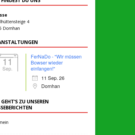
R FINDEST DU UNS
sse
lhüttensteige 4
5 Dornhan
ANSTALTUNGEN
FerNaDo - "Wir müssen
11
Bowser wieder
Sep.
einfangen!"
11 Sep. 26
Dornhan
R GEHT’S ZU UNSEREN
SSEBERICHTEN
mein