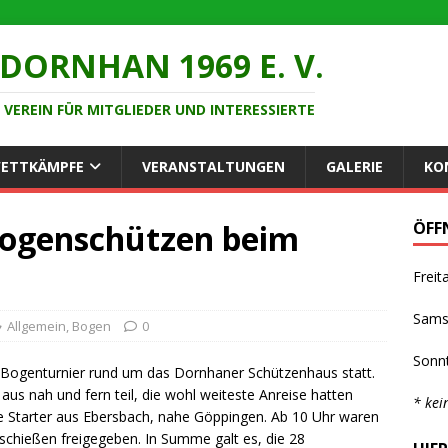
DORNHAN 1969 E. V.
VEREIN FÜR MITGLIEDER UND INTERESSIERTE
ETTKÄMPFE
VERANSTALTUNGEN
GALERIE
KO
 Bogenschützen beim
ÖFF
Fre
Sam
Allgemein
,
Bogen
0
Son
1. Bogenturnier rund um das Dornhaner Schützenhaus statt.
 nah und fern teil, die wohl weiteste Anreise hatten
* kei
e Starter aus Ebersbach, nahe Göppingen. Ab 10 Uhr waren
chießen freigegeben. In Summe galt es, die 28