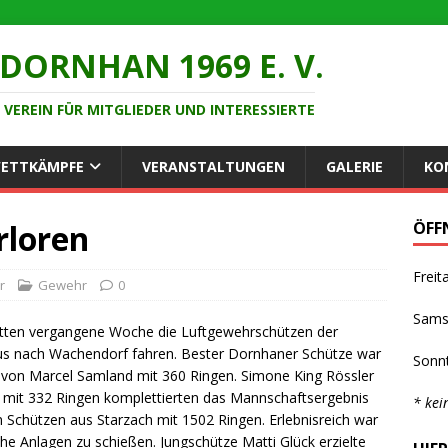
DORNHAN 1969 E. V.
VEREIN FÜR MITGLIEDER UND INTERESSIERTE
ETTKÄMPFE
VERANSTALTUNGEN
GALERIE
KO
rloren
ÖFF
Fre
r
Gewehr
0
Sam
ritten vergangene Woche die Luftgewehrschützen der
aus nach Wachendorf fahren. Bester Dornhaner Schütze war
Son
t von Marcel Samland mit 360 Ringen. Simone King Rössler
 mit 332 Ringen komplettierten das Mannschaftsergebnis
* kei
n Schützen aus Starzach mit 1502 Ringen. Erlebnisreich war
he Anlagen zu schießen. Jungschütze Matti Glück erzielte