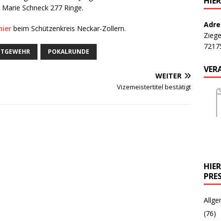
HIE
 Marie Schneck 277 Ringe.
Adre
hier
beim Schützenkreis Neckar-Zollern.
Ziege
7217
FTGEWEHR
POKALRUNDE
VER
WEITER
Vizemeistertitel bestätigt
HIE
PRE
Allge
(76)