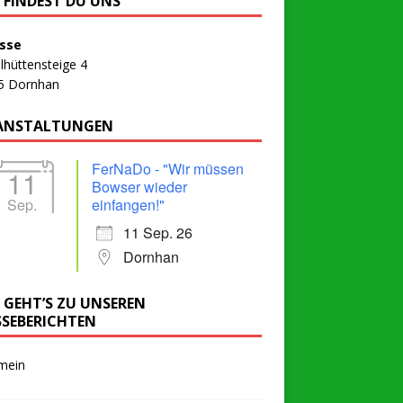
R FINDEST DU UNS
sse
lhüttensteige 4
5 Dornhan
ANSTALTUNGEN
FerNaDo - "Wir müssen
11
Bowser wieder
Sep.
einfangen!"
11 Sep. 26
Dornhan
R GEHT’S ZU UNSEREN
SSEBERICHTEN
mein