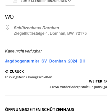
ZUM KALENDER HINZUFÜGEN
ICS herunterladen
Google Kalender
WO
Schützenhaus Dornhan
Ziegelhüttesteige 4, Dornhan, BW, 72175
Karte nicht verfügbar
Jagdbogenturnier_SV_Dornhan_2024_DH
ZURÜCK
Frühlingsfest + Königsschießen
WEITER
3. RWK Vorderladerpistole Regionsliga
ÖFFNUNGSZEITEN SCHÜTZENHAUS